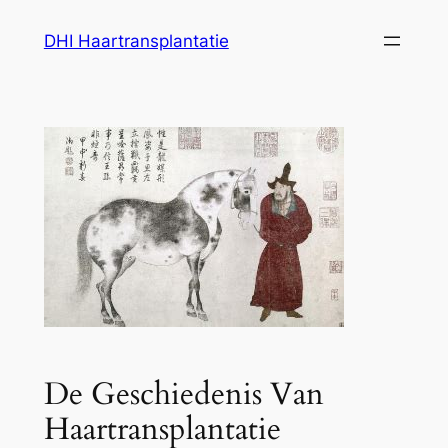
Ga
DHI Haartransplantatie
naar
de
inhoud
De Geschiedenis Van
Haartransplantatie