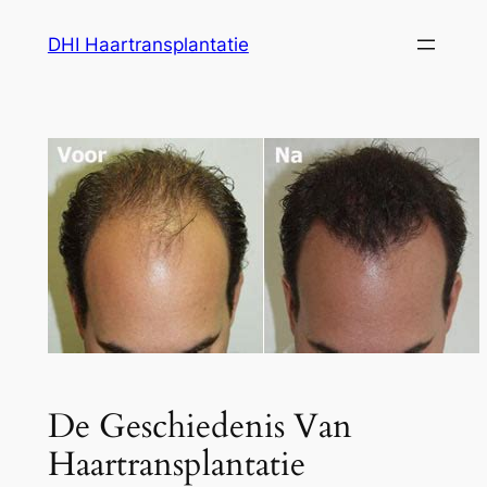
Ga
DHI Haartransplantatie
naar
de
inhoud
De Geschiedenis Van
Haartransplantatie