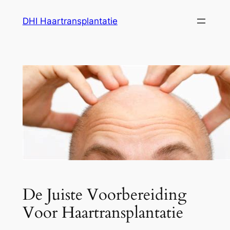
Ga
DHI Haartransplantatie
naar
de
inhoud
De Juiste Voorbereiding
Voor Haartransplantatie