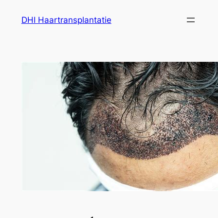
Ga
DHI Haartransplantatie
naar
de
inhoud