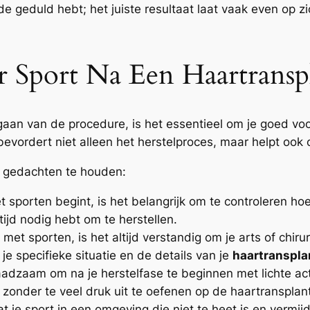
de geduld hebt; het juiste resultaat laat vaak even op 
 Sport Na Een Haartranspl
aan van de procedure, is het essentieel om je goed voo
g bevordert niet alleen het herstelproces, maar helpt oo
in gedachten te houden:
t sporten begint, is het belangrijk om te controleren h
ijd nodig hebt om te herstellen.
 met sporten, is het altijd verstandig om je arts of chiru
e specifieke situatie en de details van je
haartranspla
raadzaam om na je herstelfase te beginnen met lichte act
zonder te veel druk uit te oefenen op de haartransplant
at je sport in een omgeving die niet te heet is en vermi