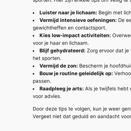
sporten. Hier zijn enkele tips om veilig te
Luister naar je lichaam:
Begin met lich
Vermijd intensieve oefeningen:
De ee
gewichtheffen en contactsport.
Kies low-impact activiteiten:
Overwee
voor je haar en lichaam.
Blijf gehydrateerd:
Zorg ervoor dat je 
het sporten.
Vermijd de zon:
Bescherm je hoofdhuid
Bouw je routine geleidelijk op:
Verhoog
passen.
Raadpleeg je arts:
Als je twijfels heb
voor advies.
Door deze tips te volgen, kun je weer geni
Vergeet niet dat geduld en aandacht voor j