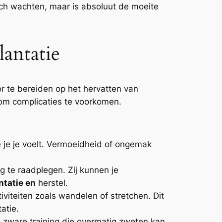
zich wachten, maar is absoluut de moeite
antatie
r te bereiden op het hervatten van
k om complicaties te voorkomen.
oe je je voelt. Vermoeidheid of ongemak
rg te raadplegen. Zij kunnen je
ntatie en
herstel.
iviteiten zoals wandelen of stretchen. Dit
atie.
jd zware training die overmatig zweten kan