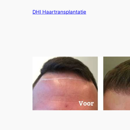
Ga
DHI Haartransplantatie
naar
de
inhoud