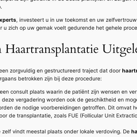
.
experts
, investeert u in uw toekomst en uw zelfvertrouwe
ar u zich op uw gemak voelt gedurende het gehele proce
 Haartransplantatie Uitge
een zorgvuldig en gestructureerd traject dat door
haart
orgaans betrokken zijn bij deze procedure:
 een consult plaats waarin de patiënt zijn wensen en v
ns deze vergadering worden ook de geschiktheid en mog
rden de nodige voorbereidingen getroffen. Dit omvat h
r de transplantatie, zoals FUE (Follicular Unit Extractio
 zelf vindt meestal plaats onder lokale verdoving. De
ha