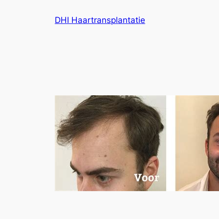
Ga
DHI Haartransplantatie
naar
de
inhoud