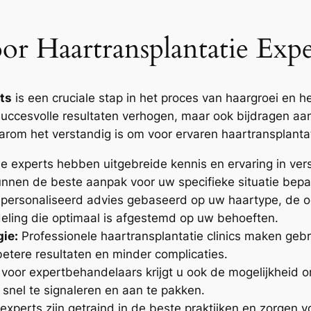
 Haartransplantatie Expe
ts
is een cruciale stap in het proces van haargroei en h
 succesvolle resultaten verhogen, maar ook bijdragen a
arom het verstandig is om voor ervaren haartransplantat
e experts hebben uitgebreide kennis en ervaring in vers
nnen de beste aanpak voor uw specifieke situatie bepa
personaliseerd advies gebaseerd op uw haartype, de o
eling die optimaal is afgestemd op uw behoeften.
ie:
Professionele haartransplantatie clinics maken geb
betere resultaten en minder complicaties.
oor expertbehandelaars krijgt u ook de mogelijkheid o
snel te signaleren en aan te pakken.
xperts zijn getraind in de beste praktijken en zorgen v