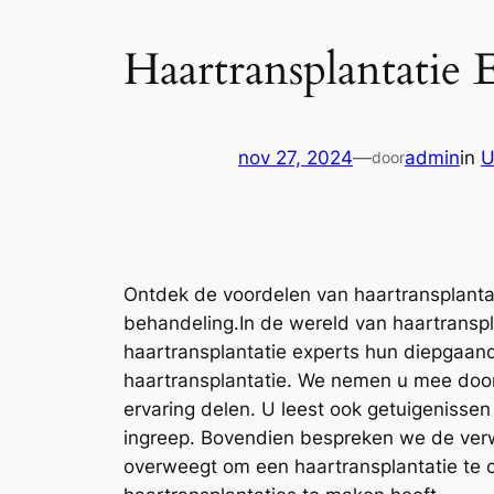
Haartransplantatie
nov 27, 2024
—
admin
in
U
door
Ontdek de voordelen van haartransplantat
behandeling.In de wereld van haartransplan
haartransplantatie experts hun diepgaand
haartransplantatie. We nemen u mee door 
ervaring delen. U leest ook getuigenisse
ingreep. Bovendien bespreken we de verwa
overweegt om een haartransplantatie te o