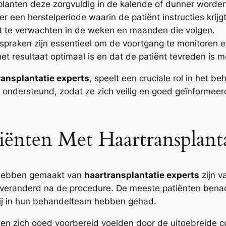
n planten deze zorgvuldig in de kalende of dunner word
r een herstelperiode waarin de patiënt instructies krij
t te verwachten in de weken en maanden die volgen.
spraken zijn essentieel om de voortgang te monitoren e
et resultaat optimaal is en dat de patiënt tevreden is m
ransplantatie experts
, speelt een cruciale rol in het b
ap ondersteund, zodat ze zich veilig en goed geïnforme
iënten Met Haartransplanta
k hebben gemaakt van
haartransplantatie experts
zijn v
s veranderd na de procedure. De meeste patiënten ben
zij in hun behandelteam hebben gehad.
ten zich goed voorbereid voelden door de uitgebreide c