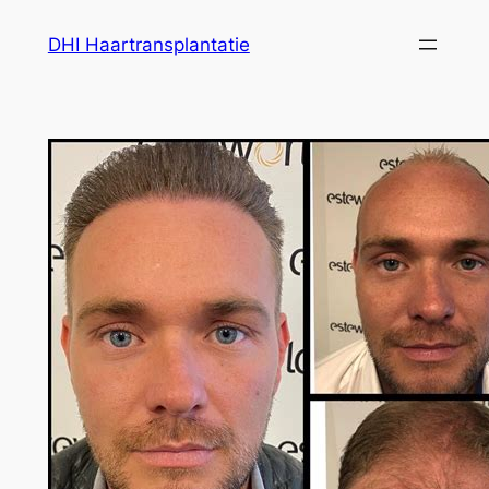
Ga
DHI Haartransplantatie
naar
de
inhoud