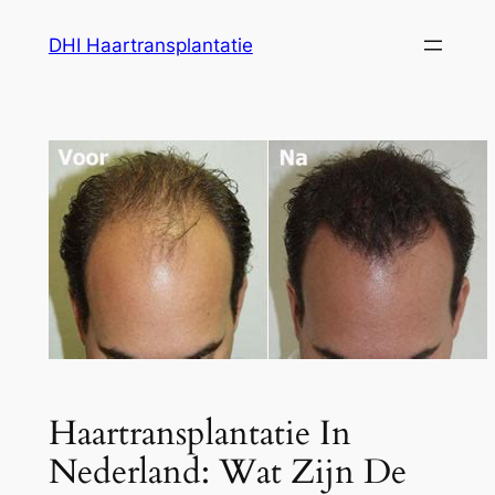
Ga
DHI Haartransplantatie
naar
de
inhoud
Haartransplantatie In
Nederland: Wat Zijn De