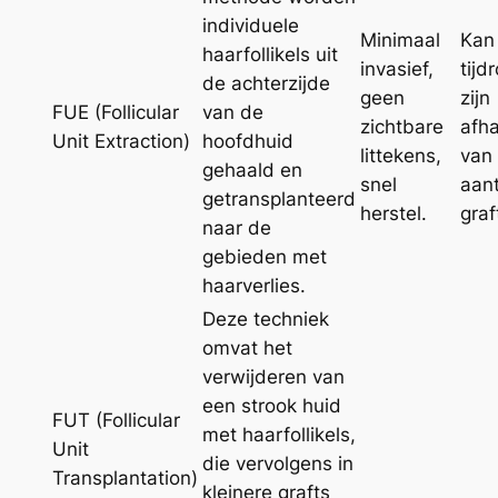
individuele
Minimaal
Kan
haarfollikels uit
invasief,
tijd
de achterzijde
geen
zijn
FUE (Follicular
van de
zichtbare
afha
Unit Extraction)
hoofdhuid
littekens,
van
gehaald en
snel
aant
getransplanteerd
herstel.
graf
naar de
gebieden met
haarverlies.
Deze techniek
omvat het
verwijderen van
een strook huid
FUT (Follicular
met haarfollikels,
Unit
die vervolgens in
Transplantation)
kleinere grafts