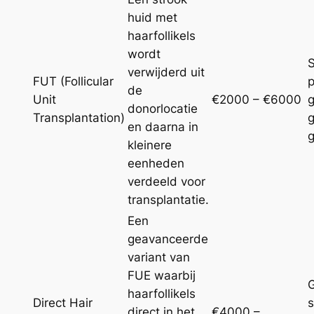
huid met
haarfollikels
wordt
S
verwijderd uit
FUT (Follicular
p
de
Unit
€2000 – €6000
g
donorlocatie
Transplantation)
g
en daarna in
g
kleinere
eenheden
verdeeld voor
transplantatie.
Een
geavanceerde
variant van
FUE waarbij
haarfollikels
Direct Hair
s
direct in het
€4000 –