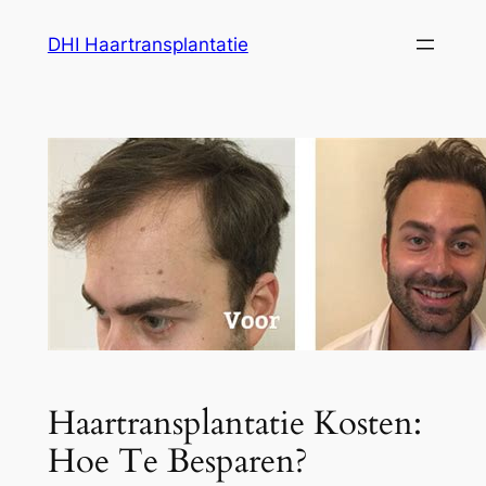
Ga
DHI Haartransplantatie
naar
de
inhoud
Haartransplantatie Kosten:
Hoe Te Besparen?