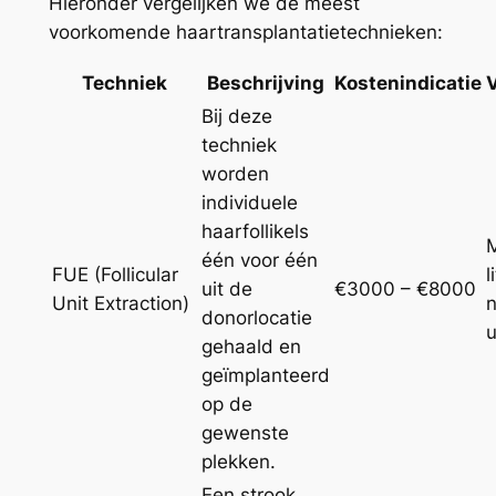
Hieronder vergelijken we de meest
voorkomende haartransplantatietechnieken:
Techniek
Beschrijving
Kostenindicatie
Bij deze
techniek
worden
individuele
haarfollikels
M
één voor één
FUE (Follicular
l
uit de
€3000 – €8000
Unit Extraction)
n
donorlocatie
u
gehaald en
geïmplanteerd
op de
gewenste
plekken.
Een strook