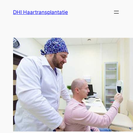
Ga
DHI Haartransplantatie
naar
de
inhoud