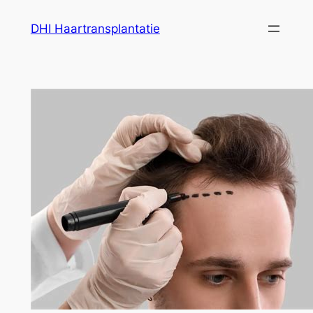
Ga
DHI Haartransplantatie
naar
de
inhoud