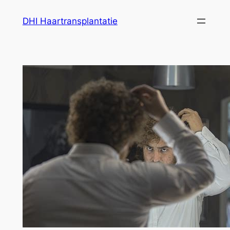
Ga
DHI Haartransplantatie
naar
de
inhoud