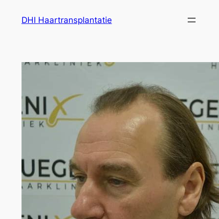
Ga
DHI Haartransplantatie
naar
de
inhoud