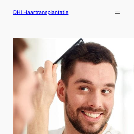
Ga
DHI Haartransplantatie
naar
de
inhoud