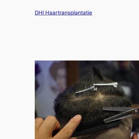
Ga
DHI Haartransplantatie
naar
de
inhoud