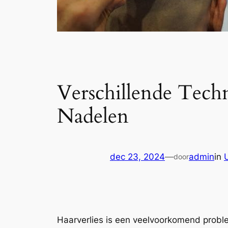
Verschillende Tech
Nadelen
dec 23, 2024
—
admin
in
door
Haarverlies is een veelvoorkomend prob