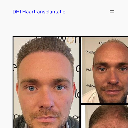
Ga
DHI Haartransplantatie
naar
de
inhoud