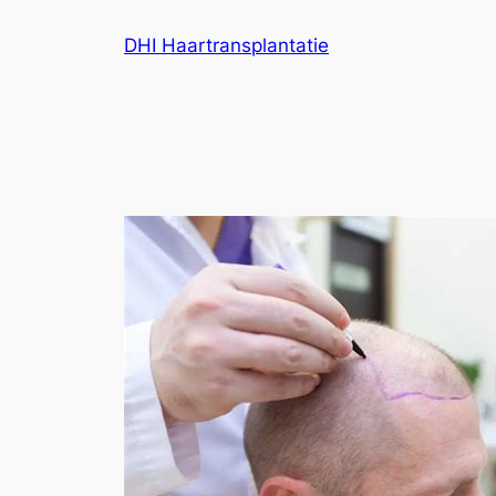
Ga
DHI Haartransplantatie
naar
de
inhoud