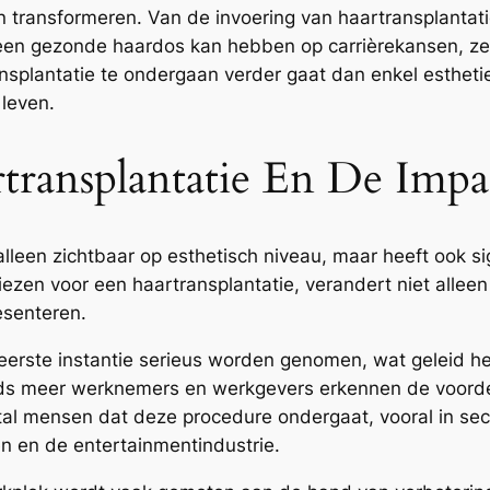
ransformeren. Van de invoering van haartransplantatie
 een gezonde haardos kan hebben op carrièrekansen, ze
splantatie te ondergaan verder gaat dan enkel esthetie
leven.
rtransplantatie En De Im
 alleen zichtbaar op esthetisch niveau, maar heeft ook s
iezen voor een haartransplantatie, verandert niet alleen
esenteren.
eerste instantie serieus worden genomen, wat geleid heef
eds meer werknemers en werkgevers erkennen de voordel
al mensen dat deze procedure ondergaat, vooral in secto
en en de entertainmentindustrie.