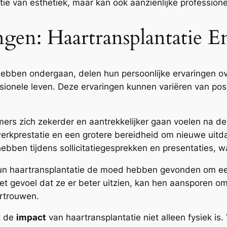
stie van esthetiek, maar kan ook aanzienlijke profession
ingen: Haartransplantatie
hebben ondergaan, delen hun persoonlijke ervaringen o
onele leven. Deze ervaringen kunnen variëren van posi
mers zich zekerder en aantrekkelijker gaan voelen na d
werkprestatie en een grotere bereidheid om nieuwe uit
bben tijdens sollicitatiegesprekken en presentaties, wa
n haartransplantatie de moed hebben gevonden om een 
t gevoel dat ze er beter uitzien, kan hen aansporen o
ertrouwen.
t de
impact
van haartransplantatie niet alleen fysiek is